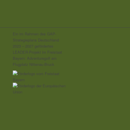
Ein im Rahmen des GAP-
Strategieplans Deutschland
2023 – 2027 gefördertes
LEADER-Projekt im Freistaat
Bayern: Adventuregolf am
Flugplatz Nittenau-Bruck