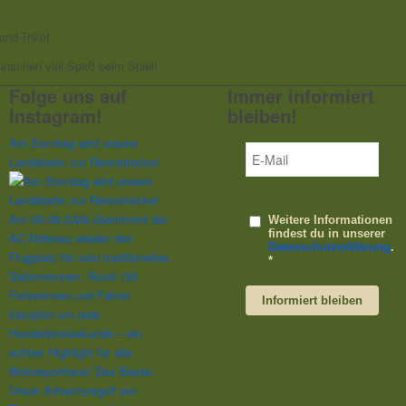
and-Trikot
ünschen viel Spaß beim Spiel!
Folge uns auf
Immer informiert
Instagram!
bleiben!
Am Sonntag wird unsere
Landebahn zur Rennstrecke!
Weitere Informationen
findest du in unserer
Datenschutzerklärung
.
Informiert bleiben